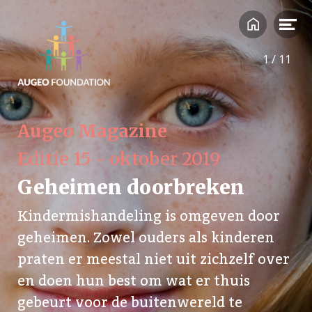
1
/
11
Augeo Magazine
Editie 15 - oktober 2019
Geheimen doorbreken
Kindermishandeling is omgeven door
geheimen. Zowel ouders als kinderen
praten er meestal niet uit zichzelf over
en doen hun best om wat er thuis
gebeurt voor de buitenwereld te