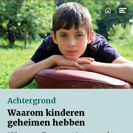
praten en kinderen te beletten dat te doen.
Laten we de slogan daarom in ere herstellen
en van
toepassing maken op iedereen die een rol kan spelen in
4
/
11
het doorbreken van het geheim dat kindermishandeling
vaak is: op ouders, kinderen, professionals én andere
volwassenen. Zodat er geen redenen meer zijn om te
zwijgen.
Achtergrond
Waarom kinderen
geheimen hebben