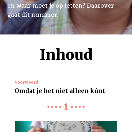
en waar moet je op letten? Daarover
gaat dit nummer.
Inhoud
Voorwoord
Omdat je het niet alleen kúnt
•••• 1 ••••