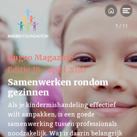
1
/
11
Augeo Magazine
Editie 18 - april 2020
Samenwerken rondom
gezinnen
Als je kindermishandeling effectief
wilt aanpakken, is een goede
samenwerking tussen professionals
noodzakelijk. Wat is daarin belangrijk