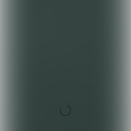
Programmamanager Jeugd
ZonMw