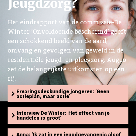
Jeugdzorg?
Het eindrapport van de commissie-De
Winter ‘Onvoldoende beschermd’ geeft
een schokkend beeld van de aard,
omvang en gevolgen van geweld in de
residentiële jeugd- en pleegzorg. Augeo
zet de belangrijkste uitkomsten op een
rij.
Ervaringsdeskundige jongeren: ‘Geen
actieplán, maar actie’
Interview De Winter: 'Het effect van je
handelen is groot'
Anna: ‘Ik zat in een jeugdgevangenis alsof