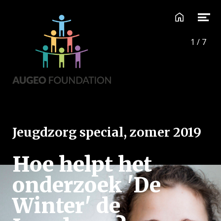
1
/
7
Jeugdzorg special, zomer 2019
Hoe helpt het
onderzoek 'De
Winter' de