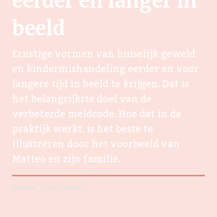
eerder én langer in
ook: ‘Het staat op de agenda en verdwijnt niet in een la.’
beeld
En Annette Voerman, GZ-psycholoog op de
verslavingsafdeling van IrisZorg, is er alert op als zij
cliënten ziet die kinderen hebben: ‘Kindermishandeling of
Ernstige vormen van huiselijk geweld
verwaarlozing signaleren is een taak die tegenwoordig
en kindermishandeling eerder en voor
ook bij hulp aan volwassenen hoort, en niet alleen bij
langere tijd in beeld te krijgen. Dat is
jeugdzorg, zoals we gewend waren te denken. De
meldcode is nu verweven in het hulpverleningsproces, je
het belangrijkste doel van de
kunt er niet meer omheen. Het is net zoals met de
verbeterde meldcode. Hoe dat in de
huidige aandacht voor het milieu: nu zie je hoeveel
praktijk werkt, is het beste te
koekjes in plastic verpakt zijn, vroeger was je je daar niet
bewust van.’
illustreren door het voorbeeld van
Matteo en zijn familie.
Auteur: Edith Geurts
Houvast en vertrouwen