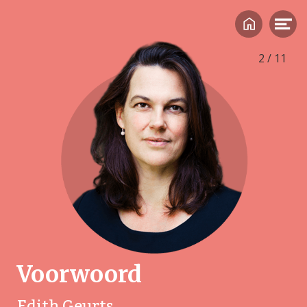
2
/
11
Veilig Thuis-medewerker: ‘Lever ik echt een
bijdrage aan hun veiligheid?’
Voorwoord
Edith Geurts