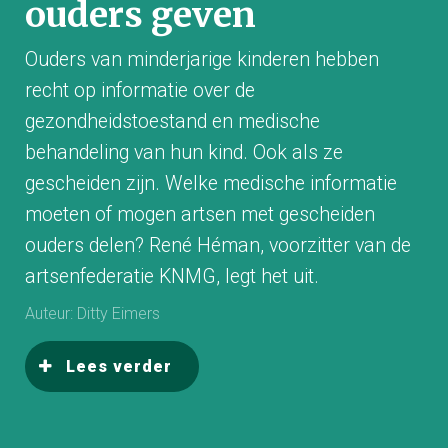
ouders geven
Een knallend begin van de workshop die de
Ouders van minderjarige kinderen hebben
jongeren van Augeo gaven aan professionals van
recht op informatie over de
de Raad voor de Kinderbescherming in
Eindhoven. Dianne van Berlo en Yvette Holl,
gezondheidstoestand en medische
beiden raadsonderzoeker civiele zaken, en Mieke
behandeling van hun kind. Ook als ze
van Scheyen, beleidsadviseur Raad voor de
gescheiden zijn. Welke medische informatie
Kinderbescherming, namen deel.
moeten of mogen artsen met gescheiden
ouders delen? René Héman, voorzitter van de
artsenfederatie KNMG, legt het uit.
Auteur: Ditty Eimers
Lees verder
