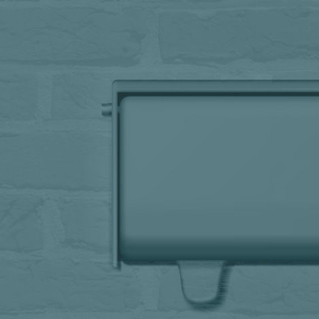
Wat was een
eyeopener voo
jullie tijdens d
workshop?