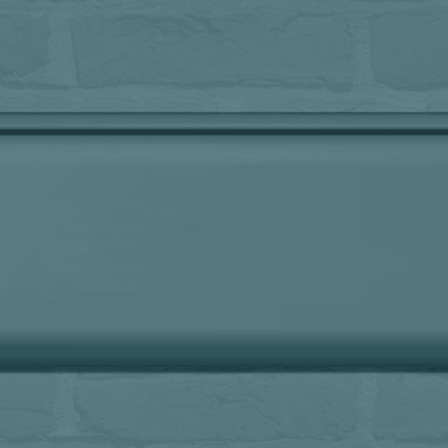
Deelnemer
Yvette:
‘We mochten de jongeren vragen 
ging sinds de scheiding van hun ouders. Zij beoordee
r
binnenkwam met een cijfer van 1 tot 10. Dat bleek pe
e
zijn. Het bevestigt voor mij dat je je als raadsonder
aanpassen aan het kind dat je tegenover je hebt.’
Jongere
Kaylee:
‘Er worden veel standaardvragen ge
“Wat zou je het liefst willen?” Die vragen voelen voor
écht?” gaat al meer de diepte in.’
Wat zijn de bela
Deelnemer
Dianne:
‘Het was goed om eens met and
Ouders die het ouderlijk