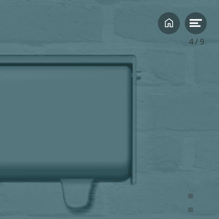
4
/
9
stellen over hoe het met hen
lden hoe zo’n vraag bij hen
r persoon heel verschillend te
zoeker moet inleven in en
steld: “Hoe gaat het met je?”
 ons vaak vlak. “Hoe voel je je nu
ngrijkste juridische regels?
ere vragen te oefenen, omdat
 gezag hebben, moeten samen of ieder afzonderlijk