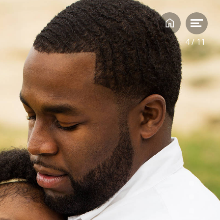
 en Ella in dit
eloven: met wat
en ze hun
pelijk leven ze
4
/
11