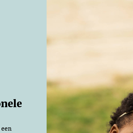
En toch doen de ervaringsverhalen van Maxime
magazine mij ook een beetje in sprookjes g
magie, superkrachten en een listig brein wist
moeilijke jeugd aardig te boven te komen. Ho
nog lang en gelukkig.
onele
 een