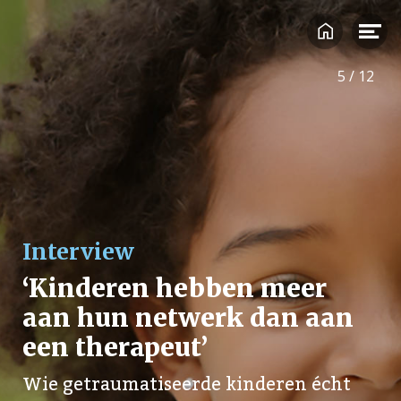
Auteur: Ditty Eimers, Edith Geurts
5
/
12
Leestijd: 5 minuten
Lees verder

Interview
‘Kinderen hebben meer
aan hun netwerk dan aan
een therapeut’
‘Dat mijn schoonmoeder onze kinderen zo vaak heeft
opgevangen toen mijn man werkloos thuiszat en ik een
Wie getraumatiseerde kinderen écht
lichte depressie had, heeft ons echt door die moeilijke