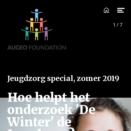
1
/
7
Jeugdzorg special, zomer 2019
Hoe helpt het
onderzoek 'De
Winter' de