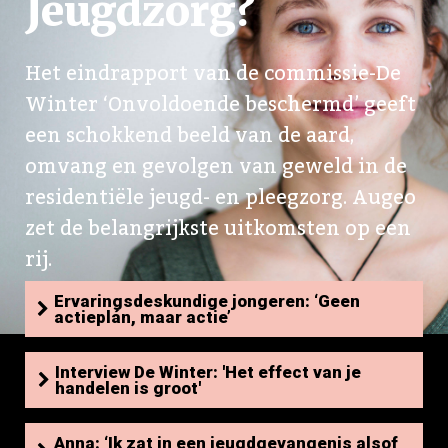
Jeugdzorg?
Het eindrapport van de commissie-De
Winter ‘Onvoldoende beschermd’ geeft
een schokkend beeld van de aard,
omvang en gevolgen van geweld in de
residentiële jeugd- en pleegzorg. Augeo
zet de belangrijkste uitkomsten op een
rij.
Ervaringsdeskundige jongeren: ‘Geen
actieplán, maar actie’
Interview De Winter: 'Het effect van je
handelen is groot'
Anna: ‘Ik zat in een jeugdgevangenis alsof