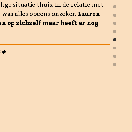
ige situatie thuis. In de relatie met
t getroost wordt. Het
 was alles opeens onzeker.
Lauren
et in staat om hulp te
ren op zichzelf maar heeft er nog
 er gebeurt
ijk
ng. Om een voorbeeld
ggestie komt hij in
eurt als je wél iets
ling na?
ie. Kinderen die
een drama, want alle
deze kinderen laten