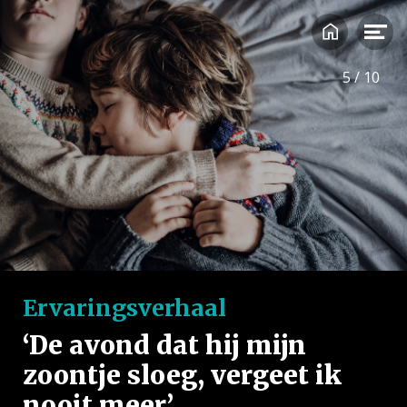
Auteur: Annemarie van Dijk
Leestijd: 5,5 minuten
5
/
10
Lees verder

Ervaringsverhaal
‘De avond dat hij mijn
zoontje sloeg, vergeet ik
nooit meer’