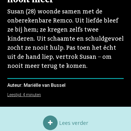
Susan (28) woonde samen met de
Mr. dr. Katinka Lünnemann
is senior
onberekenbare Remco. Uit liefde bleef
onderzoeker bij het Verwey-Jonker Instituut en
ze bij hem; ze kregen zelfs twee
heeft als specialisatie maatschappelijke
kinderen. Uit schaamte en schuldgevoel
vraagstukken op het snijvlak van recht en
samenleving, in het bijzonder huiselijk en seksueel
zocht ze nooit hulp. Pas toen het écht
geweld, jeugdzorg, strafrecht en familierecht.
uit de hand liep, vertrok Susan ̶ om
nooit meer terug te komen.
Auteur: Mariëlle van Bussel
Leestijd: 4 minuten
‘Hoe huiselijk geweld écht in elkaar zit en wat het doet
met een kind, dat is ingewikkeld en daar weten we nog te
weinig van,’ zegt onderzoeker Katinka Lünnemann. Ze
houdt zich al jarenlang bezig met partnergeweld en
Lees verder

kindermishandeling. ‘Soms is er een bepaalde dynamiek