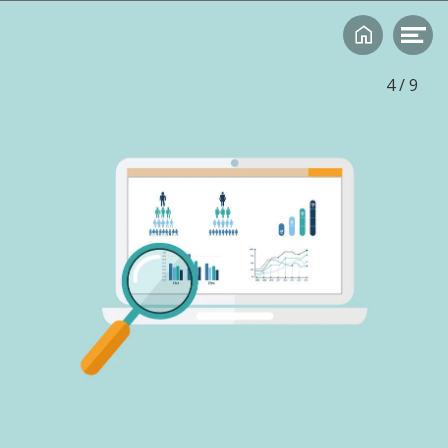
basis waardoor de leerlingen zich toch
goed ontwikkelen.
4
/
9
Auteur: Annemarie van Dijk | Fotografie: Rebke Klokke
Lees verder

‘Een kind dat niet meedoet, dwingen
we niet om zijn werk af
te maken’