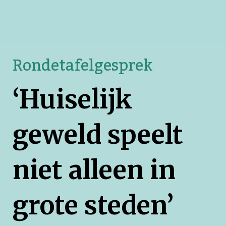
Rondetafelgesprek
‘
Huiselijk
geweld speelt
niet alleen in
‘Als ik me rot voel, ga ik altijd naar juf Gillian toe,’ vertelt
grote steden
’
Selena (12) uit groep 8. ‘We knuffelen even en ik vertel
haar waarom ik verdrietig ben. Samen zoeken we dan
een oplossing. Op andere scholen krijg je weleens straf