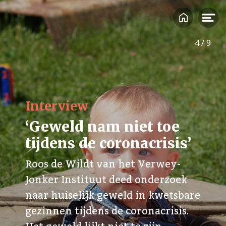
lockdown komen. Ook de zomervakantie kan zorgen
voor nieuwe spanningen: gezinsleden zitten weer op
elkaars lip, hulpverleners zijn nog steeds minder
4
/
9
beschikbaar en activiteiten liggen soms (nog) stil. Alle
reden dus om expliciet aandacht te schenken aan de
invloed van de coronacrisis op kwetsbare gezinnen.
Over hen gaat dit nummer.
Interview
‘Geweld nam niet toe
tijdens de coronacrisis’
Roos de Wildt van het Verwey-
Jonker Instituut deed onderzoek
naar huiselijk geweld in kwetsbare
gezinnen tijdens de coronacrisis.