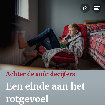
Zelfmoord of suïcide?
Zelfmoord, zelfdoding of suïcide, welke termen gebruiken we?
Stichting 113 heeft bewust gekozen voor de term zelfmoord, om
3
/
10
zo beter aan te sluiten bij de woordkeuze van haar doelgroep. Daar
staan anderen tegenover, die vinden dat het woord ‘zelfmoord’
impliceert dat er een strafbaar feit gepleegd wordt. In deze special
laten we de geïnterviewden zelf de termen gebruiken die zij
geschikt vinden.
Achter de suïcidecijfers
Een einde aan het
rotgevoel