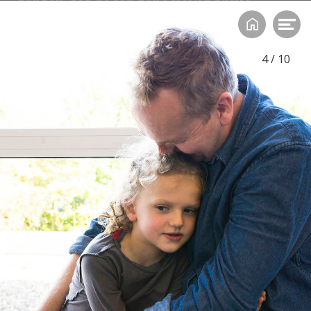
zorgen dat de jongens veilig thuis
kunnen blijven wonen?
4
/
10
Auteur: Annemarie van Dijk
Lees verder

Eind augustus
Een jongen uit haar klas is heel verdrietig, zegt
een leerkracht van een basisschool tegen intern
begeleider Henriëtte van Leeuwen. Als Van
Leeuwen met de jongen (10) gaat praten, blijkt
deze bang te zijn voor zijn moeder. Hij zegt dat