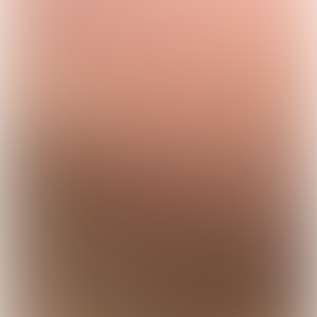
HOE WERKT DE

ALARMBEL?
In
deze animatie
wordt aan de
hand van symbolen uitgelegd hoe