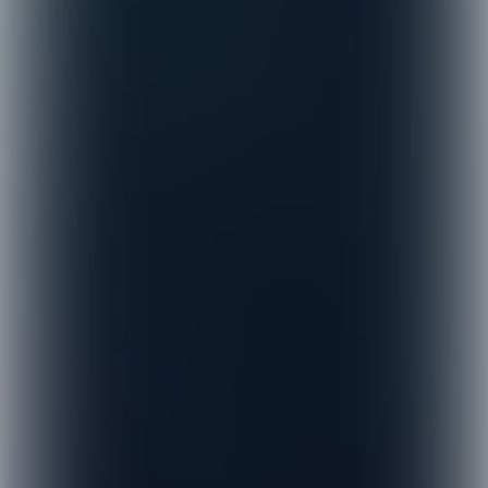
Steun van medeopvoeders
Ouders zijn primair verantwoordelijk
voor de zorg, begeleiding en opvoeding
van hun kinderen. Die
verantwoordelijkheid kunnen zij delen
met professionals en mensen uit hun
directe omgeving. In de brochure
Samen
opvoeden?!
van het Nederlands
Jeugdinstituut is in beeld gebracht
welke vormen van steun uit hun formele
en informele netwerk voor ouders van
belang zijn.