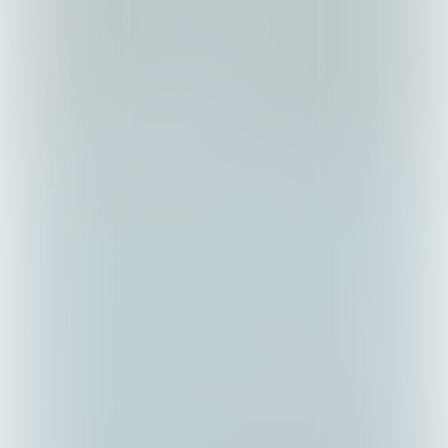
‘Soms zetten 
professionals hun eigen 
poppetje midden in het 
gezin van hun cliënt. En 
dan schrikken ze’