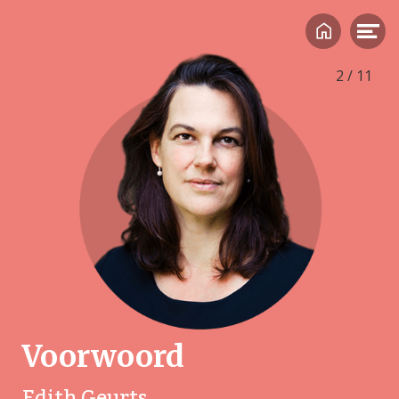
2
/
11
‘Als een kind niet wil praten, is het gesprek nog niet
mislukt’
Voorwoord
Edith Geurts