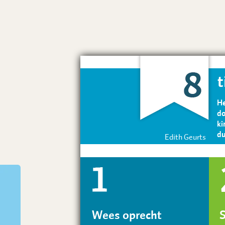
t
Voorbeeld Tekst
He
do
ki
du
Edith Geurts
Wees oprecht
S