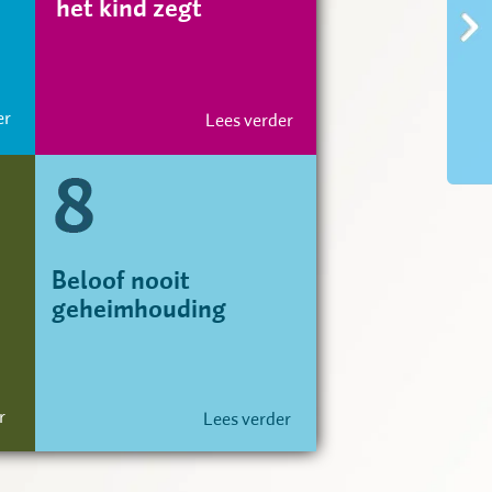
het kind zegt
er
Lees verder
Beloof nooit
geheimhouding
r
Lees verder