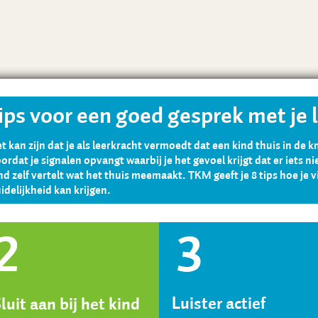
ips voor een goed gesprek met je 
t kan zijn dat je als leerkracht vermoedt dat een kind thuis in de kn
ordat je signalen opvangt waarbij je het gevoel krijgt dat er iets n
nd zelf vertelt wat het thuis meemaakt. TKM geeft je 8 tips hoe je
idelijkheid kan krijgen.
Luister actief
luit aan bij het kind