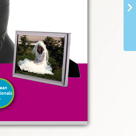
 aan
ionals
>