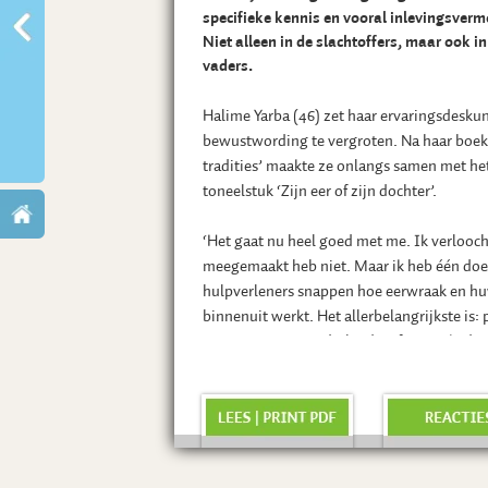
specifieke kennis en vooral inlevingsver
Niet alleen in de slachtoffers, maar ook in
vaders.
Halime Yarba (46) zet haar ervaringsdesku
bewustwording te vergroten. Na haar boe
tradities’ maakte ze onlangs samen met het
toneelstuk ‘Zijn eer of zijn dochter’.
‘Het gaat nu heel goed met me. Ik verlooch
meegemaakt heb niet. Maar ik heb één doe
hulpverleners snappen hoe eerwraak en h
binnenuit werkt. Het allerbelangrijkste is:
niet vanuit een Nederlands referentiekade
aanpakken. Ze moeten echt in de beleving
stappen en ook begrijpen wat er gebeurt,
handelt.’
Vrij zijn