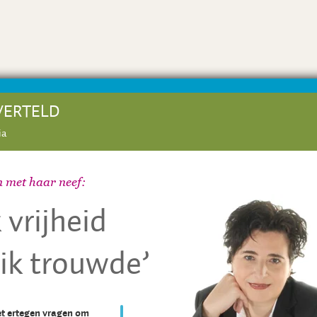
VERTELD
ia
 met haar neef:
 vrijheid
 ik trouwde’
t ertegen vragen om