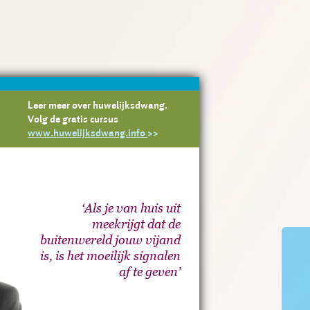
Leer meer over huwelijksdwang.
Volg de gratis cursus
www.huwelijksdwang.info
>>
‘Als je van huis uit
meekrijgt dat de
buitenwereld jouw vijand
is, is het moeilijk signalen
af te geven’