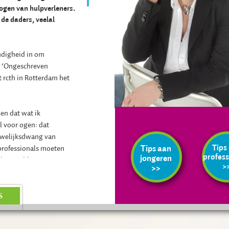
mogen van hulpverleners.
 de daders, veelal
ndigheid in om
k ‘Ongeschreven
 rcth in Rotterdam het
en dat wat ik
l voor ogen: dat
uwelijksdwang van
Tips
Tips aan
 professionals moeten
profess
jongeren
r het probleem
>
>>
swereld van de ander
 waarom iemand zo