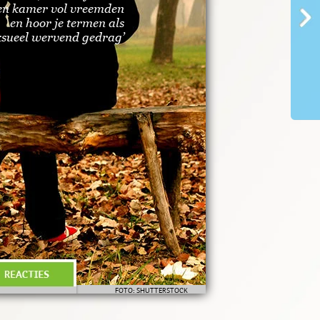
een kamer vol vreemden
en hoor je termen als
ksueel wervend gedrag’
FOTO: SHUTTERSTOCK