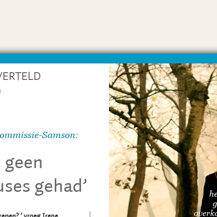
VERTELD
s
commissie-Samson:
d geen
uses gehad’
he
g
overko
grepen?
’
vroeg Irene