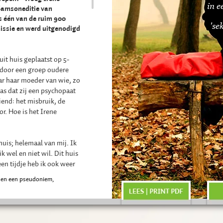
in 
Samsoneditie van
s één van de ruim 900
'se
missie en werd uitgenodigd
uit huis geplaatst op 5-
t door een groep oudere
ar haar moeder van wie, zo
was dat zij een psychopaat
end: het misbruik, de
r. Hoe is het Irene
huis; helemaal van mij. Ik
ik wel en niet wil. Dit huis
een tijdje heb ik ook weer
 was hij weg. In mijn
nen een pseudoniem,
kregeling vroeg, voor ons
 de ouderlijk macht
 behandeld worden, werd
is geplaatst. Mijn moeder,