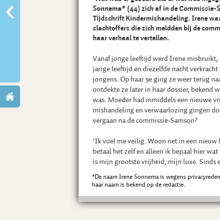
Sonnema* (44) zich af in de Commissie-
Tijdschrift Kindermishandeling. Irene wa
slachtoffers die zich meldden bij de com
haar verhaal te vertellen.
Vanaf jonge leeftijd werd Irene misbruikt, 
jarige leeftijd en diezelfde nacht verkrach
jongens. Op haar 9e ging ze weer terug na
ontdekte ze later in haar dossier, bekend 
was. Moeder had inmiddels een nieuwe vri
mishandeling en verwaarlozing gingen doo
vergaan na de commissie-Samson?
‘Ik voel me veilig. Woon net in een nieuw 
betaal het zelf en alleen ik bepaal hier wat 
is mijn grootste vrijheid, mijn luxe. Sinds 
contact met mijn vader. Ik was 3 en ineens
*De naam Irene Sonnema is wegens privacyrede
dossier las ik dat mijn vader om een bezoe
haar naam is bekend op de redactie.
wilde zorgen. Dat mocht niet. Hij werd uit
ontheven. Ik moest met de grootste zorg
weggehaald bij mijn moeder en in een tehu