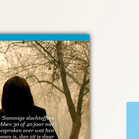
‘Sommige slachtoffers
bben 30 of 40 jaar niet
esproken over wat hen
men is, dan zit je daar