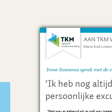
AAN TKM 
Marie-José Linder
Irene Sonnema sprak met de 
‘Ik heb nog altij
persoonlijke exc
‘Wat was er gebeurd als er wél was inge