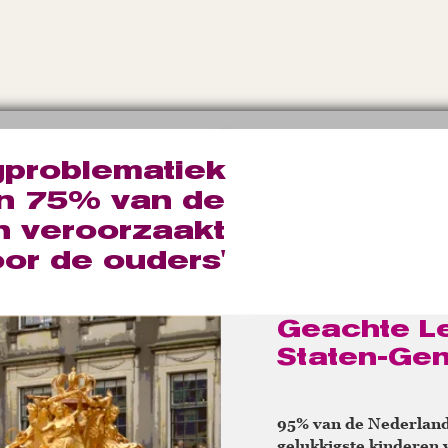
gproblematiek
in 75% van de
n veroorzaakt
or de ouders'
Geachte L
Staten-Gen
95% van de Nederland
gelukkigste kinderen 