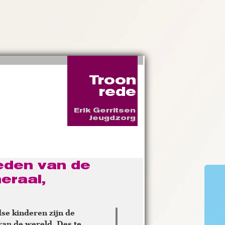
Troon
rede
Erik Gerritsen
Jeugdzorg
eden van de
eraal,
se kinderen zijn de
van de wereld. Des te