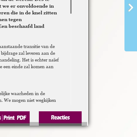
at we er onvoldoende in
en die in de knel zitten
men tegen
Een beschaafd land
aanstaande transitie van de
 bijdrage zal leveren aan de
handeling. Het is echter naïef
e een einde zal komen aan
lijke waarheden in de
n. We mogen niet wegkijken
 waarin ouders onmachtig zijn
 laten opgroeien vanwege -
 verslavingsproblematiek,
delijke beperktheid, crimineel
 transgenerationele