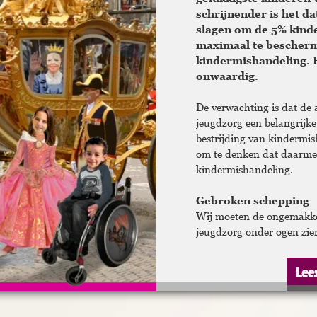
schrijnender is het d
slagen om de 5% kinder
maximaal te bescher
kindermishandeling. 
onwaardig.
De verwachting is dat de 
jeugdzorg een belangrijke
bestrijding van kindermis
om te denken dat daarme
kindermishandeling.
Gebroken schepping
Wij moeten de ongemakke
jeugdzorg onder ogen zie
van schrijnende situaties
om hun kinderen veilig te
vaak een combinatie van -
psychiatrie, licht verstan
gedrag, vechtscheiding en