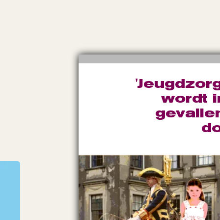
'Jeugdzor
wordt 
gevalle
do